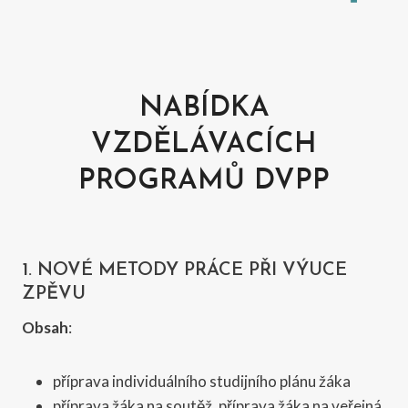
NABÍDKA
VZDĚLÁVACÍCH
PROGRAMŮ DVPP
1. NOVÉ METODY PRÁCE PŘI VÝUCE
ZPĚVU
Obsah
:
příprava individuálního studijního plánu žáka
příprava žáka na soutěž, příprava žáka na veřejná