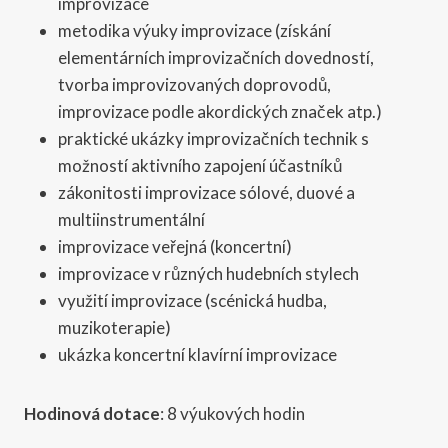
improvizace
metodika výuky improvizace (získání
elementárních improvizačních dovedností,
tvorba improvizovaných doprovodů,
improvizace podle akordických značek atp.)
praktické ukázky improvizačních technik s
možností aktivního zapojení účastníků
zákonitosti improvizace sólové, duové a
multiinstrumentální
improvizace veřejná (koncertní)
improvizace v různých hudebních stylech
využití improvizace (scénická hudba,
muzikoterapie)
ukázka koncertní klavírní improvizace
Hodinová dotace
: 8 výukových hodin