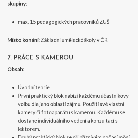
skupiny
:
max. 15 pedagogických pracovníků ZUŠ
Místo konání
: Základní umělecké školy v ČR
7. PRÁCE S KAMEROU
Obsah
:
Úvodní teorie
První praktický blok nabízí každému účastníkovy
volbu dle jeho oblasti zájmu. Použití své vlastní
kamery či fotoaparátu s kamerou. Každému se
dostane individuálního vedení a konzultací s
lektorem.
Druhý praktický blok se při příznivém počasí mění