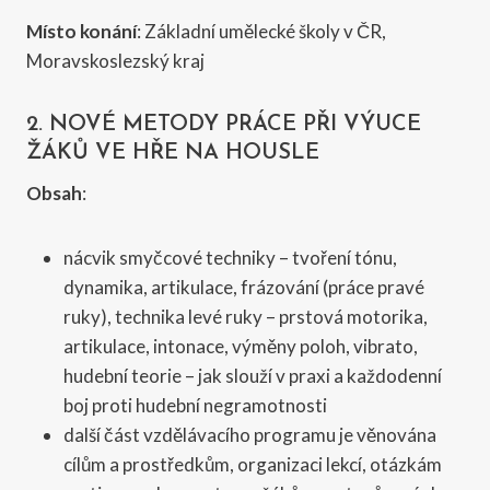
Místo konání
: Základní umělecké školy v ČR,
Moravskoslezský kraj
2. NOVÉ METODY PRÁCE PŘI VÝUCE
ŽÁKŮ VE HŘE NA HOUSLE
Obsah
:
nácvik smyčcové techniky – tvoření tónu,
dynamika, artikulace, frázování (práce pravé
ruky), technika levé ruky – prstová motorika,
artikulace, intonace, výměny poloh, vibrato,
hudební teorie – jak slouží v praxi a každodenní
boj proti hudební negramotnosti
další část vzdělávacího programu je věnována
cílům a prostředkům, organizaci lekcí, otázkám